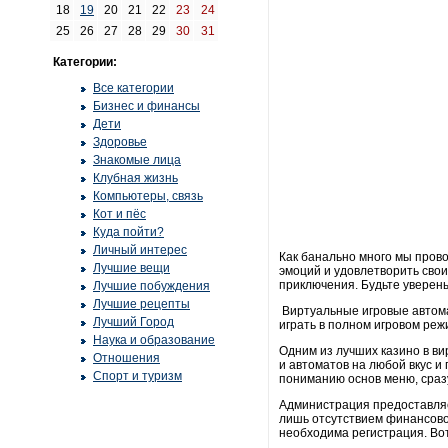
18
19
20
21
22
23
24
25
26
27
28
29
30
31
Категории:
Все категории
Бизнес и финансы
Дети
Здоровье
Знакомые лица
Клубная жизнь
Компьютеры, связь
Кот и пёс
Куда пойти?
Личный интерес
Как банально много мы прово
Лучшие вещи
эмоций и удовлетворить сво
приключения. Будьте уверен
Лучшие побуждения
Лучшие рецепты
Виртуальные игровые автома
Лучший Город
играть в полном игровом реж
Наука и образование
Одним из лучших казино в в
Отношения
и автоматов на любой вкус и
Спорт и туризм
пониманию основ меню, сраз
Администрация предоставляе
лишь отсутствием финансовог
необходима регистрация. Вот