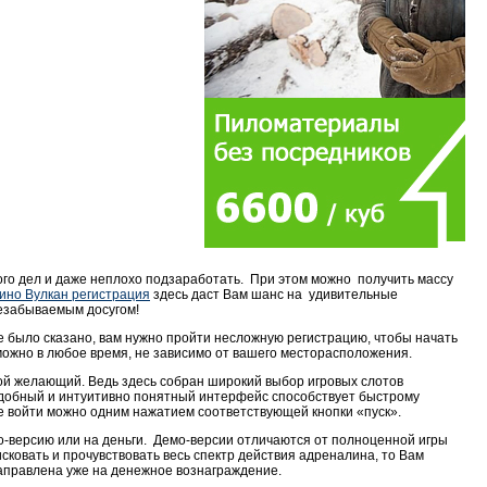
ного дел и даже неплохо подзаработать. При этом можно получить массу
ино Вулкан регистрация
здесь даст Вам шанс на удивительные
незабываемым досугом!
 было сказано, вам нужно пройти несложную регистрацию, чтобы начать
о можно в любое время, не зависимо от вашего месторасположения.
ой желающий. Ведь здесь собран широкий выбор игровых слотов
 Удобный и интуитивно понятный интерфейс способствует быстрому
е войти можно одним нажатием соответствующей кнопки «пуск».
-версию или на деньги. Демо-версии отличаются от полноценной игры
ковать и прочувствовать весь спектр действия адреналина, то Вам
направлена уже на денежное вознаграждение.