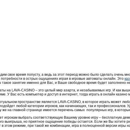
дим свое время попусту, а ведь за этот период можно было сделать очень м
и потребности в острых ощущениях играя в игровые автоматы онлайн. Это
каз
ы такое занятие именно для Вас, и Ваше свободное время будет заполнено 
ты на LAVA-CASINO – это целый мир азарта, и незабываемых игр. И как выше
име. У Вас есть компьютер и доступ в интернет, тогда играть в онлайн казин
иртуальном пространстве является LAVA-CASINO, в которое играть может люб
 подойдет любой категории игроков, как начинающих, так и профессионалов.
у же на главной странице имеется перечень самых популярных игр, в которы
т игрокам выбрать соответствующую Вашему уровню игру – бесплатную демо
о выигрыша, но приятное ощущение победы остается. Если же Вы хотите рис
 в этом режиме, при такой же комбинации, игра в полноценной версии игры 