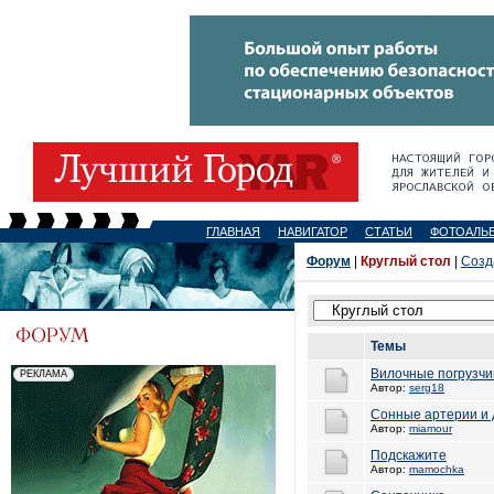
ГЛАВНАЯ
НАВИГАТОР
СТАТЬИ
ФОТОАЛЬ
Форум
|
Круглый стол
|
Созд
Темы
Вилочные погрузчи
Автор:
serg18
Сонные артерии и
Автор:
miamour
Подскажите
Автор:
mamochka