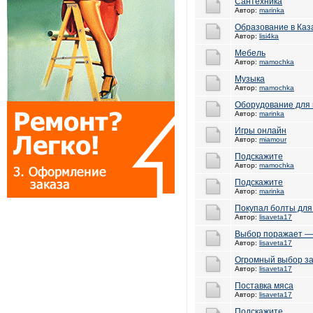
Сантехника
Автор:
marinka
Образование в Каз
Автор:
lisi4ka
Мебель
Автор:
mamochka
Музыка
Автор:
mamochka
Оборудование для
Автор:
marinka
Игры онлайн
Автор:
miamour
Подскажите
Автор:
mamochka
Подскажите
Автор:
marinka
Покупал болты для
Автор:
lisaveta17
Выбор поражает —
Автор:
lisaveta17
Огромный выбор за
Автор:
lisaveta17
Поставка мяса
Автор:
lisaveta17
Подскажите