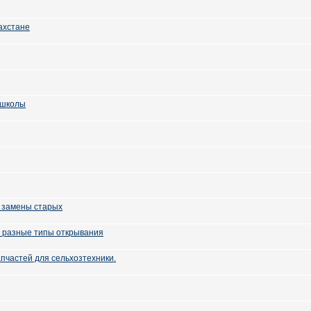
ахстане
 школы
 замены старых
 разные типы открывания
пчастей для сельхозтехники.