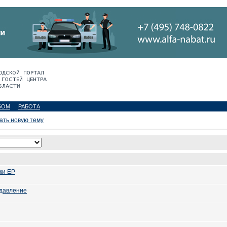
БОМ
РАБОТА
ать новую тему
ки EP
 давление