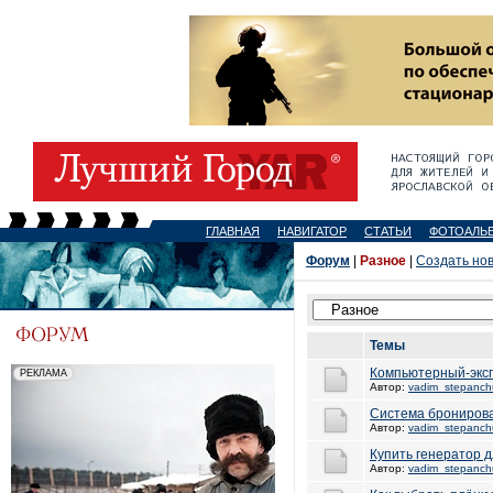
ГЛАВНАЯ
НАВИГАТОР
СТАТЬИ
ФОТОАЛЬ
Форум
|
Разное
|
Создать но
Темы
Компьютерный-экс
Автор:
vadim_stepanch
Система бронирова
Автор:
vadim_stepanch
Купить генератор д
Автор:
vadim_stepanch