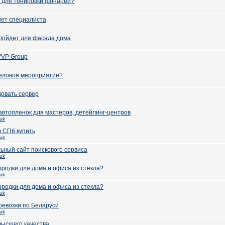
у для тонировки фонарей?
ет специалиста
дойдет для фасада дома
VVP Group
деловое мероприятие?
довать сервер
автопленок для мастеров, детейлинг-центров
uk
в СПб купить
uk
ьный сайт поискового сервиса
uk
ородки для дома и офиса из стекла?
uk
ородки для дома и офиса из стекла?
uk
евозки по Беларуси
uk
высшего качества