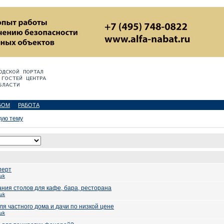
БОМ
РАБОТА
вую тему
перт
uk
ния столов для кафе, бара, ресторана
uk
ля частного дома и дачи по низкой цене
uk