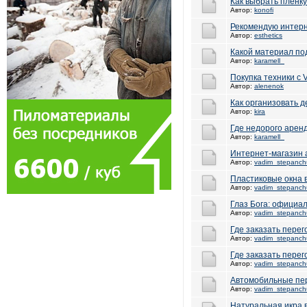
Как выбрать плёнк
Автор:
konofi
Рекомендую интерн
Автор:
esthetics
Какой материал по
Автор:
karamell_
Покупка техники с 
Автор:
alenenok
Как организовать 
Автор:
kira
Где недорого арен
Автор:
karamell_
Интернет-магазин 
Автор:
vadim_stepanch
Пластиковые окна 
Автор:
vadim_stepanch
Глаз Бога: официал
Автор:
vadim_stepanch
Где заказать перег
Автор:
vadim_stepanch
Где заказать перег
Автор:
vadim_stepanch
Автомобильные пер
Автор:
vadim_stepanch
Натуральная икра 