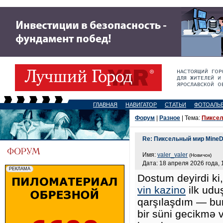
ГЛАВНАЯ
НАВИГАТОР
СТАТЬИ
ФОТОАЛЬ
Форум
|
Разное
| Тема:
Пиксел
Re: Пиксельный мир MineD
Имя:
valer_valer
(Новичок)
Дата: 18 апреля 2026 года, 
Dostum deyirdi ki
vin kazino
ilk udu
qarşılaşdım — bu
bir süni gecikmə v