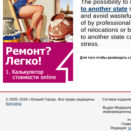
The possibility to 
to another state
s
and avoid wasteful
of by professional
of relocations or 
to another state c
stress.
Для того чтобы размещать 
© 2005–2026 «Лучший Город». Все права защищены.
Сетевое издание 
Контакты
Выдан Федеральн
информационных
У
Главн
Редакция:
s