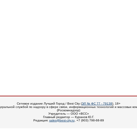
Сетевое издание Лучший Город / Best City (
ЭЛ № ФС 77 - 79138
), 18+
еральной службой по надзору в сфере связи, информационных технологий и массовых ко
(Роскомнадзор)
Учредитель — ООО «ВСС»
Главный редактор — Куранов Ю.Г.
Редакция:
sales@best-city.ru
, +7 (903) 798-68-89