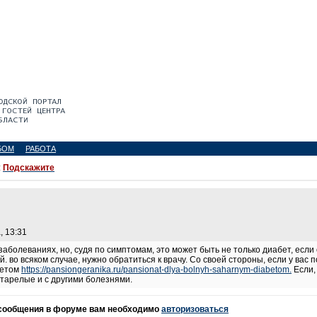
БОМ
РАБОТА
:
Подскажите
, 13:31
заболеваниях, но, судя по симптомам, это может быть не только диабет, если
. во всяком случае, нужно обратиться к врачу. Со своей стороны, если у вас
бетом
https://pansiongeranika.ru/pansionat-dlya-bolnyh-saharnym-diabetom.
Если, 
тарелые и с другими болезнями.
 сообщения в форуме вам необходимо
авторизоваться