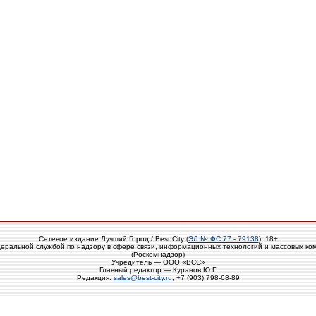
Сетевое издание Лучший Город / Best City (
ЭЛ № ФС 77 - 79138
), 18+
еральной службой по надзору в сфере связи, информационных технологий и массовых ко
(Роскомнадзор)
Учредитель — ООО «ВСС»
Главный редактор — Куранов Ю.Г.
Редакция:
sales@best-city.ru
, +7 (903) 798-68-89