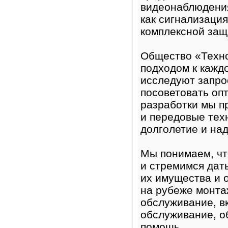
видеонаблюдения
как сигнализация
комплексной защ
Общество «Техно
подходом к кажд
исследуют запро
посоветовать оп
разработки мы п
и передовые техн
долголетие и на
Мы понимаем, чт
и стремимся дат
их имущества и 
на рубеже монта
обслуживание, в
обслуживание, о
помощь.