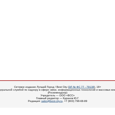
Сетевое издание Лучший Город / Best City (
ЭЛ № ФС 77 - 79138
), 18+
еральной службой по надзору в сфере связи, информационных технологий и массовых ко
(Роскомнадзор)
Учредитель — ООО «ВСС»
Главный редактор — Куранов Ю.Г.
Редакция:
sales@best-city.ru
, +7 (903) 798-68-89