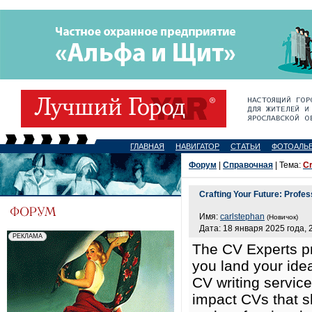
ГЛАВНАЯ
НАВИГАТОР
СТАТЬИ
ФОТОАЛЬ
Форум
|
Справочная
| Тема:
Cr
Crafting Your Future: Profes
Имя:
carlstephan
(Новичок)
Дата: 18 января 2025 года, 
The CV Experts p
you land your ide
CV writing service
impact CVs that s