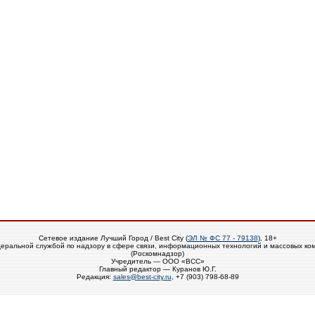
Сетевое издание Лучший Город / Best City (
ЭЛ № ФС 77 - 79138
), 18+
еральной службой по надзору в сфере связи, информационных технологий и массовых ко
(Роскомнадзор)
Учредитель — ООО «ВСС»
Главный редактор — Куранов Ю.Г.
Редакция:
sales@best-city.ru
, +7 (903) 798-68-89