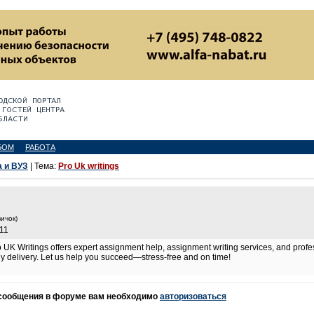
БОМ
РАБОТА
 и ВУЗ
| Тема:
Pro Uk writings
ичок)
:11
 UK Writings offers expert assignment help, assignment writing services, and profe
imely delivery. Let us help you succeed—stress-free and on time!
 сообщения в форуме вам необходимо
авторизоваться