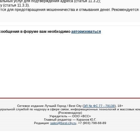
льных услуг для подтверждения адреса (статья 11.3.2);
 (статья 11.3.3).
тся для предотвращения мошенничества и отмывания денег. Рекомендуется 
 сообщения в форуме вам необходимо
авторизоваться
Сетевое издание Лучший Город / Best City (
ЭЛ № ФС 77 - 79138
), 18+
еральной службой по надзору в сфере связи, информационных технологий и массовых ко
(Роскомнадзор)
Учредитель — ООО «ВСС»
Главный редактор — Куранов Ю.Г.
Редакция:
sales@best-city.ru
, +7 (903) 798-68-89