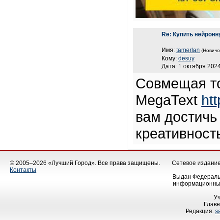
Re: Купить нейронн
Имя:
tamerlan
(Новичо
Кому:
desuy
Дата: 1 октября 2024
Совмещая то
MegaText
htt
вам достичь
креативност
© 2005–2026 «Лучший Город». Все права защищены.
Сетевое издание 
Контакты
Выдан Федеральн
информационных
У
Главн
Редакция:
s