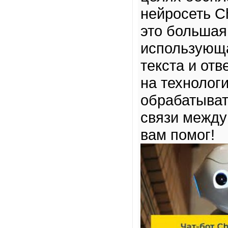
нейросеть C
это большая
использующа
текста и от
на технолог
обрабатыват
связи между
вам помог!