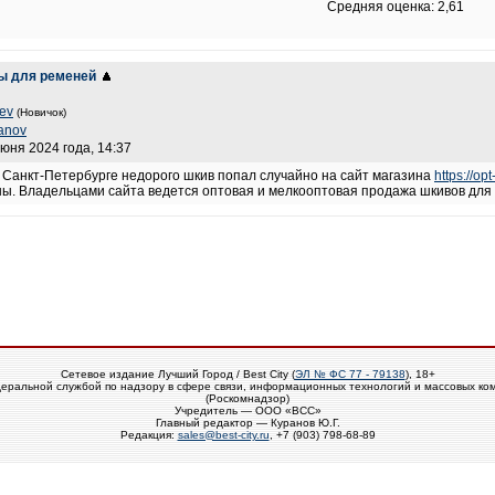
Средняя оценка: 2,61
ы для ременей
ev
(Новичок)
anov
июня 2024 года, 14:37
 в Санкт-Петербурге недорого шкив попал случайно на сайт магазина
https://op
ны. Владельцами сайта ведется оптовая и мелкооптовая продажа шкивов дл
Сетевое издание Лучший Город / Best City (
ЭЛ № ФС 77 - 79138
), 18+
еральной службой по надзору в сфере связи, информационных технологий и массовых ко
(Роскомнадзор)
Учредитель — ООО «ВСС»
Главный редактор — Куранов Ю.Г.
Редакция:
sales@best-city.ru
, +7 (903) 798-68-89