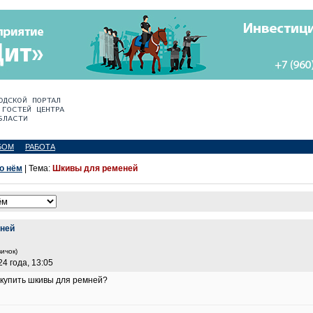
БОМ
РАБОТА
 о нём
| Тема:
Шкивы для ременей
ней
ичок)
4 года, 13:05
 купить шкивы для ремней?