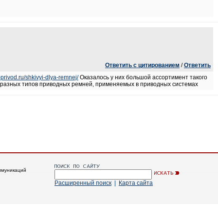
Ответить с цитированием
/
Ответить
t-privod.ru/shkivyi-dlya-remnej/
Оказалось у них большой ассортимент такого
я разных типов приводных ремней, применяемых в приводных системах
ммуникаций
Расширенный поиск
|
Карта сайта