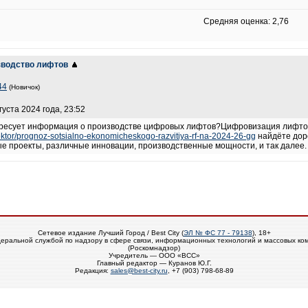
Средняя оценка: 2,76
зводство лифтов
44
(Новичок)
густа 2024 года, 23:52
тересует информация о производстве цифровых лифтов?Цифровизация лифтово
-sektor/prognoz-sotsialno-ekonomicheskogo-razvitiya-rf-na-2024-26-gg
найдёте дор
е проекты, различные инновации, производственные мощности, и так далее
Сетевое издание Лучший Город / Best City (
ЭЛ № ФС 77 - 79138
), 18+
еральной службой по надзору в сфере связи, информационных технологий и массовых ко
(Роскомнадзор)
Учредитель — ООО «ВСС»
Главный редактор — Куранов Ю.Г.
Редакция:
sales@best-city.ru
, +7 (903) 798-68-89