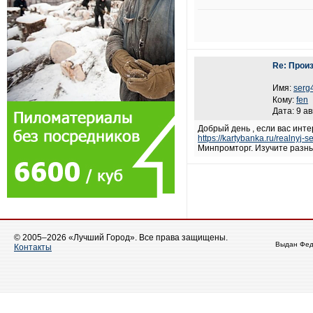
Re: Прои
Имя:
serg
Кому:
fen
Дата: 9 ав
Добрый день , если вас ин
https://kartybanka.ru/realnyj
Минпромторг. Изучите разны
© 2005–2026 «Лучший Город». Все права защищены.
Выдан Фед
Контакты