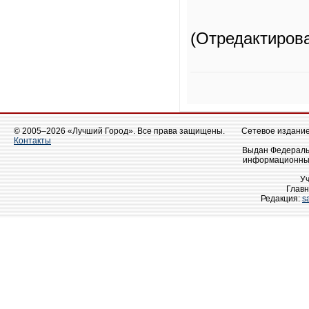
(Отредактиров
© 2005–2026 «Лучший Город». Все права защищены.
Сетевое издание 
Контакты
Выдан Федеральн
информационных
У
Главн
Редакция:
s