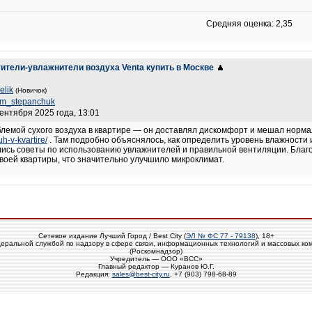
Средняя оценка: 2,35
тители-увлажнители воздуха Venta купить в Москве
elik
(Новичок)
im_stepanchuk
сентября 2025 года, 13:01
блемой сухого воздуха в квартире — он доставлял дискомфорт и мешал нормал
uh-v-kvartire/
. Там подробно объяснялось, как определить уровень влажности 
ись советы по использованию увлажнителей и правильной вентиляции. Благо
оей квартиры, что значительно улучшило микроклимат.
Сетевое издание Лучший Город / Best City (
ЭЛ № ФС 77 - 79138
), 18+
еральной службой по надзору в сфере связи, информационных технологий и массовых ко
(Роскомнадзор)
Учредитель — ООО «ВСС»
Главный редактор — Куранов Ю.Г.
Редакция:
sales@best-city.ru
, +7 (903) 798-68-89