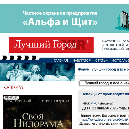
ГЛАВНАЯ
НАВИГАТОР
СТАТЬИ
ФОТОАЛЬ
Форум
|
Лучший город и всё о
Теплицы от производителя
Имя:
vik07
(Новичок)
Дата: 23 января 2025 года, 
Привет всем. Вы успели найт
https://www.legionservice54.ru/
Думаю, что многих заинтерес