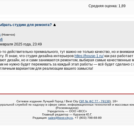
Средняя оценка: 1,89
выбрать студию для ремонта?
a
(Новичок)
fi
февраля 2025 года, 23:49
-то действительно премиального, тут важно не только качество, но и внимани
нту. Я знаю, что студия дизайна интерьеров
https://house-1.ru/
как раз работает
гают дизайн, но и сами занимаются ремонтом, выбирая самые качественные м
 вам не нужно будет переживать за каждый этап работы — всё будет сделано 
ь отличным вариантом для реализации вашего замысла!
Сетевое издание Лучший Город / Best City (
ЭЛ № ФС 77 - 79138
), 18+
еральной службой по надзору в сфере связи, информационных технологий и массовых ко
(Роскомнадзор)
Учредитель — ООО «ВСС»
Главный редактор — Куранов Ю.Г.
Редакция:
sales@best-city.ru
, +7 (903) 798-68-89