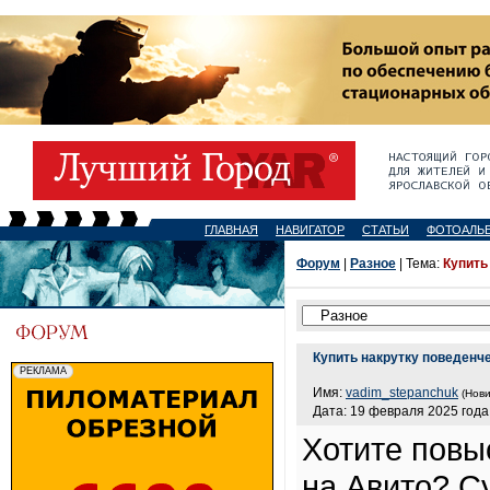
ГЛАВНАЯ
НАВИГАТОР
СТАТЬИ
ФОТОАЛЬ
Форум
|
Разное
| Тема:
Купить
Купить накрутку поведенч
Имя:
vadim_stepanchuk
(Нови
Дата: 19 февраля 2025 года,
Хотите повы
на Авито? C