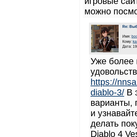
игровые сай
можно посмо
Re: Выб
Имя:
boc
Кому:
ka
Дата: 19
Уже более 
удовольств
https://nnsa
diablo-3/
В 
варианты, 
и узнавайт
делать пок
Diablo 4 Ve