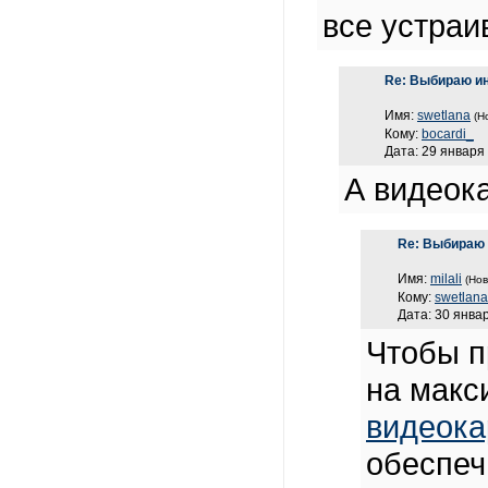
все устраи
Re: Выбираю и
Имя:
swetlana
(Н
Кому:
bocardi_
Дата: 29 января 
А видеока
Re: Выбираю 
Имя:
milali
(Нов
Кому:
swetlana
Дата: 30 январ
Чтобы п
на макс
видеока
обеспеч