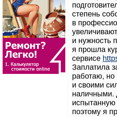
подготовите
степень соб
в профессио
увеличивают
и нужность 
я прошла ку
сервисе
http
Заплатила за
работаю, но
и своими си
наличными. 
испытанную 
поэтому я п