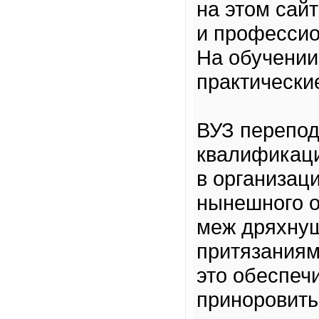
на этом сай
и профессио
На обучении
практически
ВУЗ перепод
квалификаци
в организац
нынешного о
меж дряхну
притязаниям
это обеспеч
приноровит