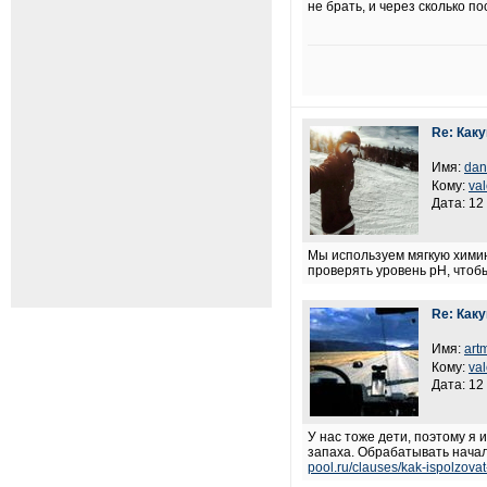
не брать, и через сколько п
Re: Как
Имя:
dan
Кому:
va
Дата: 12
Мы используем мягкую химию
проверять уровень pH, чтоб
Re: Как
Имя:
art
Кому:
va
Дата: 12
У нас тоже дети, поэтому я
запаха. Обрабатывать начал
pool.ru/clauses/kak-ispolzova