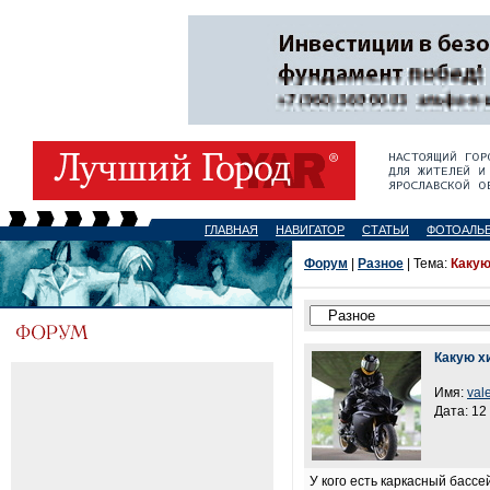
ГЛАВНАЯ
НАВИГАТОР
СТАТЬИ
ФОТОАЛЬ
Форум
|
Разное
| Тема:
Какую
Какую х
Имя:
val
Дата: 12
У кого есть каркасный басс