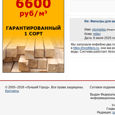
Re: Фильтры для к
Имя:
olovjanka
(Нович
Кому:
mitay
Дата: 8 июля 2025 го
Мы запускали кофейню два го
в
https://mosfilters.ru
, они как 
воды. Система работает безо
© 2005–2026 «Лучший Город». Все права защищены.
Сетевое издание 
Контакты
Выдан Федеральн
информационных
У
Главн
Редакция:
s