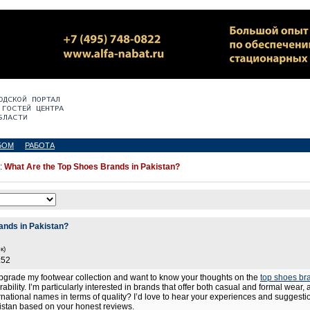
БОМ
РАБОТА
:
What Are the Top Shoes Brands in Pakistan?
ands in Pakistan?
к)
:52
upgrade my footwear collection and want to know your thoughts on the
top shoes br
ability. I’m particularly interested in brands that offer both casual and formal wear,
ternational names in terms of quality? I’d love to hear your experiences and sugge
kistan based on your honest reviews.