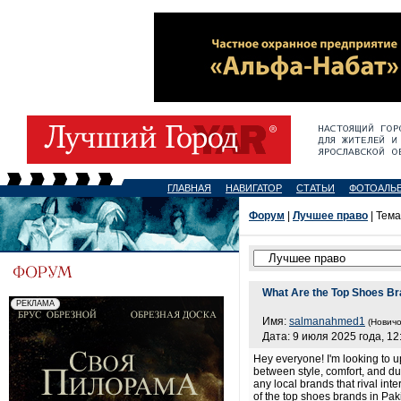
ГЛАВНАЯ
НАВИГАТОР
СТАТЬИ
ФОТОАЛЬ
Форум
|
Лучшее право
| Тема
What Are the Top Shoes Br
Имя:
salmanahmed1
(Новичо
Дата: 9 июля 2025 года, 12
Hey everyone! I'm looking to 
between style, comfort, and dur
any local brands that rival in
of the top shoes brands in Pa