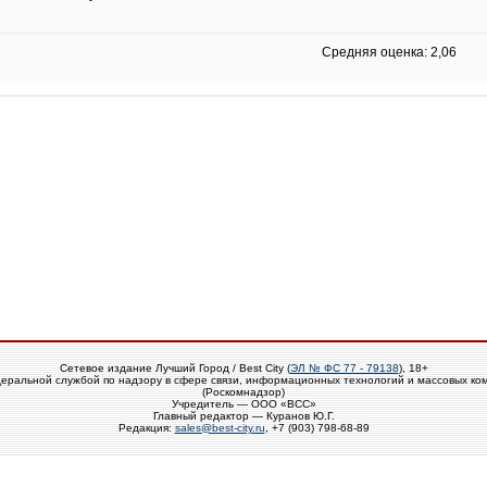
Средняя оценка: 2,06
Сетевое издание Лучший Город / Best City (
ЭЛ № ФС 77 - 79138
), 18+
еральной службой по надзору в сфере связи, информационных технологий и массовых ко
(Роскомнадзор)
Учредитель — ООО «ВСС»
Главный редактор — Куранов Ю.Г.
Редакция:
sales@best-city.ru
, +7 (903) 798-68-89