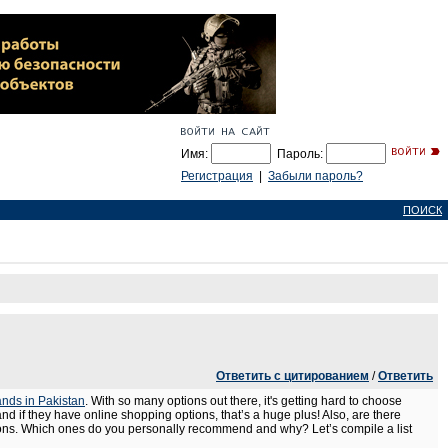
Имя:
Пароль:
Регистрация
|
Забыли пароль?
ПОИСК
Ответить с цитированием
/
Ответить
ands in Pakistan
. With so many options out there, it's getting hard to choose
 and if they have online shopping options, that’s a huge plus! Also, are there
stions. Which ones do you personally recommend and why? Let’s compile a list