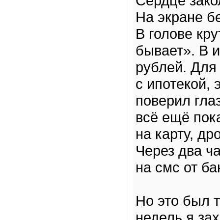
Сердце зако
На экране б
В голове кру
бывает». В 
рублей. Для
с ипотекой, 
поверил гла
всё ещё пок
на карту, д
Через два ч
на смс от ба
Но это был 
недель я зах