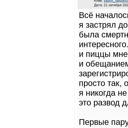
Кому:
vadim_stepanc
Дата: 21 октября 202
Всё началось
я застрял д
была смертн
интересного
и пиццы мне
и обещание
зарегистрир
просто так, 
я никогда не
это развод д
Первые пару