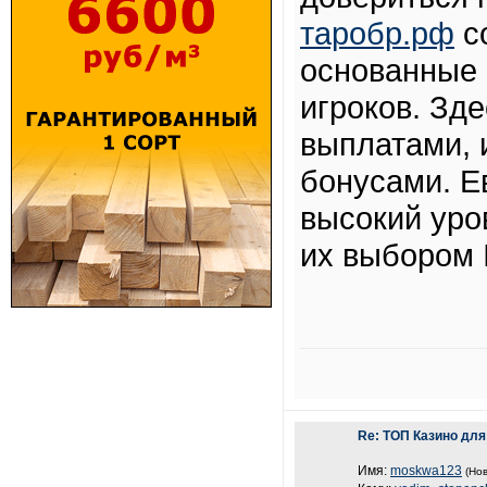
таробр.рф
с
основанные 
игроков. Зд
выплатами, 
бонусами. Е
высокий уро
их выбором 
Re: ТОП Казино для
Имя:
moskwa123
(Нов