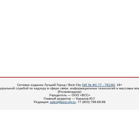
Сетевое издание Лучший Город / Best City (
ЭЛ № ФС 77 - 79138
), 18+
еральной службой по надзору в сфере связи, информационных технологий и массовых ко
(Роскомнадзор)
Учредитель — ООО «ВСС»
Главный редактор — Куранов Ю.Г.
Редакция:
sales@best-city.ru
, +7 (903) 798-68-89