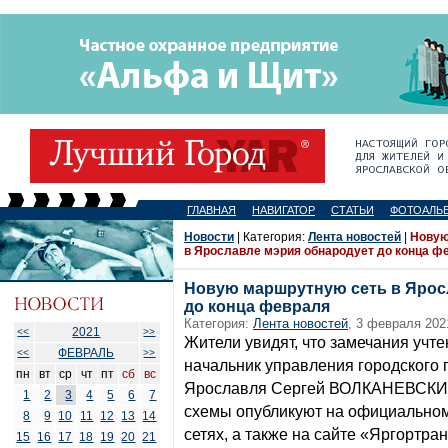
ГЛАВНАЯ
НАВИГАТОР
СТАТЬИ
ФОТОАЛЬ
Новости
| Категория:
Лента новостей
|
Новую
в Ярославле мэрия обнародует до конца ф
Новую маршрутную сеть в Ярос
до конца февраля
Категория:
Лента новостей
, 3 февраля 202
2021
<<
>>
Жители увидят, что замечания учт
ФЕВРАЛЬ
<<
>>
начальник управления городского 
пн
вт
ср
чт
пт
сб
вс
Ярославля Сергей ВОЛКАНЕВСКИЙ
1
2
3
4
5
6
7
схемы опубликуют на официальном
8
9
10
11
12
13
14
сетях, а также на сайте «Яргортран
15
16
17
18
19
20
21