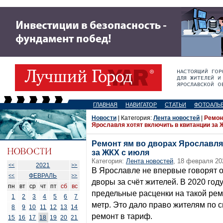
ГЛАВНАЯ
НАВИГАТОР
СТАТЬИ
ФОТОАЛЬ
Новости
| Категория:
Лента новостей
|
Ремон
Ярославля хотят включить в квитанции за 
Ремонт ям во дворах Ярославля
за ЖКХ с июля
Категория:
Лента новостей
, 18 февраля 20
2021
<<
>>
В Ярославле не впервые говорят 
ФЕВРАЛЬ
<<
>>
дворы за счёт жителей. В 2020 год
пн
вт
ср
чт
пт
сб
вс
предельные расценки на такой рем
1
2
3
4
5
6
7
метр. Это дало право жителям по
8
9
10
11
12
13
14
ремонт в тариф.
15
16
17
18
19
20
21