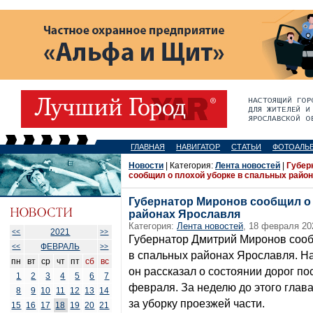
ГЛАВНАЯ
НАВИГАТОР
СТАТЬИ
ФОТОАЛЬ
Новости
| Категория:
Лента новостей
|
Губер
сообщил о плохой уборке в спальных райо
Губернатор Миронов сообщил о
районах Ярославля
Категория:
Лента новостей
, 18 февраля 20
2021
<<
>>
Губернатор Дмитрий Миронов сооб
ФЕВРАЛЬ
<<
>>
в спальных районах Ярославля. На
пн
вт
ср
чт
пт
сб
вс
он рассказал о состоянии дорог по
1
2
3
4
5
6
7
февраля. За неделю до этого глав
8
9
10
11
12
13
14
за уборку проезжей части.
15
16
17
18
19
20
21