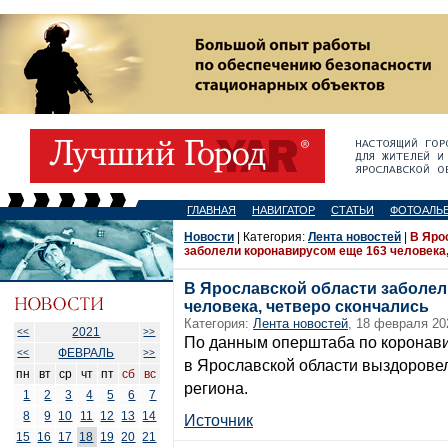
ГЛАВНАЯ
НАВИГАТОР
СТАТЬИ
ФОТОАЛЬ
Новости
| Категория:
Лента новостей
|
В Яро
заболели коронавирусом еще 163 человека,
В Ярославской области заболел
человека, четверо скончались
Категория:
Лента новостей
, 18 февраля 20
2021
<<
>>
По данным оперштаба по коронави
ФЕВРАЛЬ
<<
>>
в Ярославской области выздорове
пн
вт
ср
чт
пт
сб
вс
региона.
1
2
3
4
5
6
7
8
9
10
11
12
13
14
Источник
15
16
17
18
19
20
21