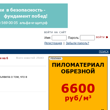
Имя:
Пароль:
Регистрация
|
Забыли пароль?
ПОИСК
н на 6
Всего новостей: 25443
явила о том, что в