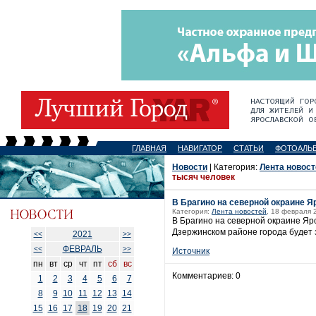
ГЛАВНАЯ
НАВИГАТОР
СТАТЬИ
ФОТОАЛЬ
Новости
| Категория:
Лента новост
тысяч человек
В Брагино на северной окраине Я
Категория:
Лента новостей
, 18 февраля 
В Брагино на северной окраине Яр
Дзержинском районе города будет 
2021
<<
>>
ФЕВРАЛЬ
<<
>>
Источник
пн
вт
ср
чт
пт
сб
вс
Комментариев: 0
1
2
3
4
5
6
7
8
9
10
11
12
13
14
15
16
17
18
19
20
21