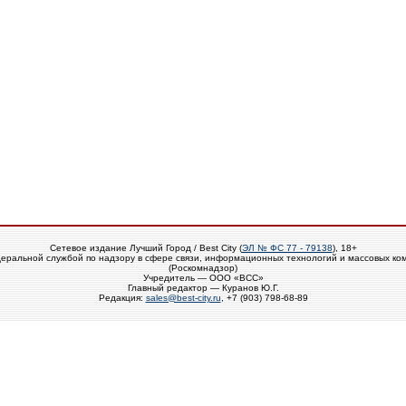
Сетевое издание Лучший Город / Best City (
ЭЛ № ФС 77 - 79138
), 18+
еральной службой по надзору в сфере связи, информационных технологий и массовых ко
(Роскомнадзор)
Учредитель — ООО «ВСС»
Главный редактор — Куранов Ю.Г.
Редакция:
sales@best-city.ru
, +7 (903) 798-68-89