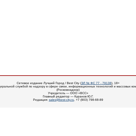
Сетевое издание Лучший Город / Best City (
ЭЛ № ФС 77 - 79138
), 18+
еральной службой по надзору в сфере связи, информационных технологий и массовых ко
(Роскомнадзор)
Учредитель — ООО «ВСС»
Главный редактор — Куранов Ю.Г.
Редакция:
sales@best-city.ru
, +7 (903) 798-68-89