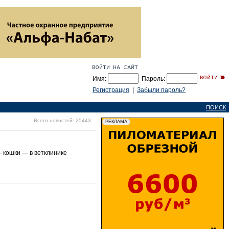
Имя:
Пароль:
Регистрация
|
Забыли пароль?
ПОИСК
Всего новостей: 25443
— кошки — в ветклинике