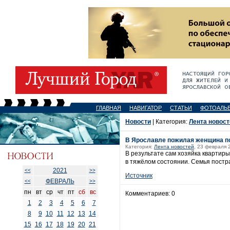
ГЛАВНАЯ
НАВИГАТОР
СТАТЬИ
ФОТОАЛЬ
Новости
| Категория:
Лента новост
В Ярославле пожилая женщина по
Категория:
Лента новостей
, 23 февраля 
В результате сам хозяйка квартиры
в тяжёлом состоянии. Семья постр
2021
<<
>>
Источник
ФЕВРАЛЬ
<<
>>
пн
вт
ср
чт
пт
сб
вс
Комментариев: 0
1
2
3
4
5
6
7
8
9
10
11
12
13
14
15
16
17
18
19
20
21