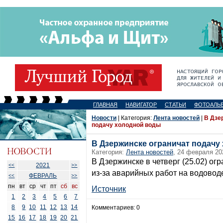
ГЛАВНАЯ
НАВИГАТОР
СТАТЬИ
ФОТОАЛЬ
Новости
| Категория:
Лента новостей
|
В Дзе
подачу холодной воды
В Дзержинске ограничат подачу
Категория:
Лента новостей
, 24 февраля 20
В Дзержинске в четверг (25.02) о
2021
<<
>>
из-за аварийных работ на водовод
ФЕВРАЛЬ
<<
>>
пн
вт
ср
чт
пт
сб
вс
Источник
1
2
3
4
5
6
7
8
9
10
11
12
13
14
Комментариев: 0
15
16
17
18
19
20
21