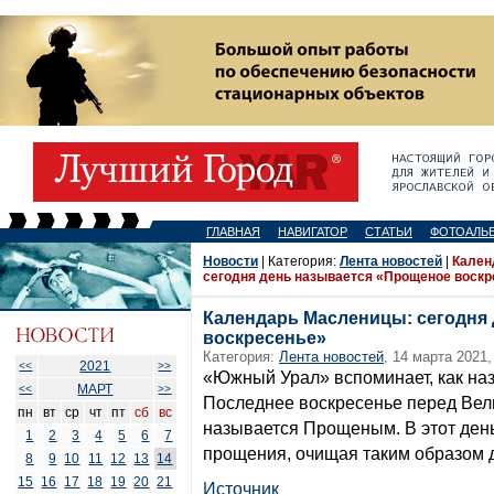
ГЛАВНАЯ
НАВИГАТОР
СТАТЬИ
ФОТОАЛЬ
Новости
| Категория:
Лента новостей
|
Кален
сегодня день называется «Прощеное воскр
Календарь Масленицы: сегодня
воскресенье»
Категория:
Лента новостей
, 14 марта 2021,
2021
<<
>>
«Южный Урал» вспоминает, как на
МАРТ
<<
>>
Последнее воскресенье перед Вел
пн
вт
ср
чт
пт
сб
вс
называется Прощеным. В этот день
1
2
3
4
5
6
7
прощения, очищая таким образом 
8
9
10
11
12
13
14
15
16
17
18
19
20
21
Источник