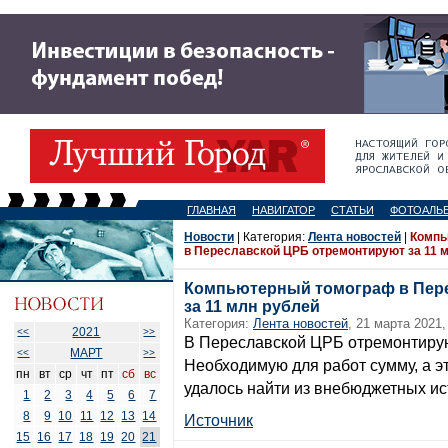
ГЛАВНАЯ
НАВИГАТОР
СТАТЬИ
ФОТОАЛЬ
Новости
| Категория:
Лента новостей
|
Компь
в Переславской ЦРБ отремонтируют за 11 
Компьютерный томограф в Пер
за 11 млн рублей
Категория:
Лента новостей
, 21 марта 2021,
2021
<<
>>
В Переславской ЦРБ отремонтиру
МАРТ
<<
>>
Необходимую для работ сумму, а э
пн
вт
ср
чт
пт
сб
вс
удалось найти из внебюджетных ис
1
2
3
4
5
6
7
8
9
10
11
12
13
14
Источник
15
16
17
18
19
20
21