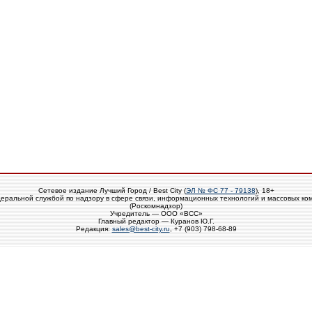
Сетевое издание Лучший Город / Best City (
ЭЛ № ФС 77 - 79138
), 18+
еральной службой по надзору в сфере связи, информационных технологий и массовых ко
(Роскомнадзор)
Учредитель — ООО «ВСС»
Главный редактор — Куранов Ю.Г.
Редакция:
sales@best-city.ru
, +7 (903) 798-68-89