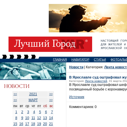
ГЛАВНАЯ
НАВИГАТОР
СТАТЬИ
ФОТОАЛЬ
Новости
| Категория:
Лента новост
В Ярославле суд оштрафовал журн
Категория:
Лента новостей
, 31 марта 20
В Ярославле суд оштрафовал шеф-р
посвященный борьбе с коронавиру
2021
<<
>>
Источник
МАРТ
<<
>>
пн
вт
ср
чт
пт
сб
вс
Комментариев: 0
1
2
3
4
5
6
7
8
9
10
11
12
13
14
15
16
17
18
19
20
21