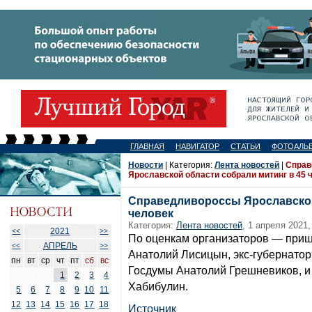
ГЛАВНАЯ
НАВИГАТОР
СТАТЬИ
ФОТОАЛЬ
Новости
| Категория:
Лента новостей
|
Справ
Ярославской области собрали митинг в 45 
Справедливороссы Ярославской
человек
Категория:
Лента новостей
, 1 апреля 2021,
2021
<<
>>
По оценкам организаторов — приш
АПРЕЛЬ
<<
>>
Анатолий Лисицын, экс-губернатор
пн
вт
ср
чт
пт
сб
вс
Госдумы Анатолий Грешневиков, и
1
2
3
4
Хабибулин.
5
6
7
8
9
10
11
12
13
14
15
16
17
18
Источник