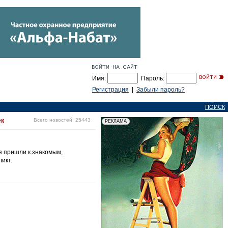
Имя:
Пароль:
Регистрация
|
Забыли пароль?
ПОИСК
ек
Всего новостей: 25443
я пришли к знакомым,
икт.