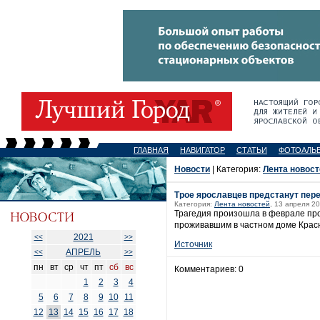
ГЛАВНАЯ
НАВИГАТОР
СТАТЬИ
ФОТОАЛЬ
Новости
| Категория:
Лента новост
Трое ярославцев предстанут пере
Категория:
Лента новостей
, 13 апреля 20
Трагедия произошла в феврале про
проживавшим в частном доме Красн
2021
<<
>>
Источник
АПРЕЛЬ
<<
>>
пн
вт
ср
чт
пт
сб
вс
Комментариев: 0
1
2
3
4
5
6
7
8
9
10
11
12
13
14
15
16
17
18