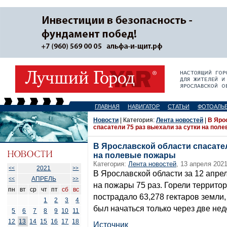
ГЛАВНАЯ
НАВИГАТОР
СТАТЬИ
ФОТОАЛЬ
Новости
| Категория:
Лента новостей
|
В Яро
спасатели 75 раз выехали за сутки на пол
В Ярославской области спасател
на полевые пожары
Категория:
Лента новостей
, 13 апреля 2021
2021
<<
>>
В Ярославской области за 12 апр
АПРЕЛЬ
<<
>>
на пожары 75 раз. Горели территори
пн
вт
ср
чт
пт
сб
вс
пострадало 63,278 гектаров земли
1
2
3
4
был начаться только через две нед
5
6
7
8
9
10
11
12
13
14
15
16
17
18
Источник