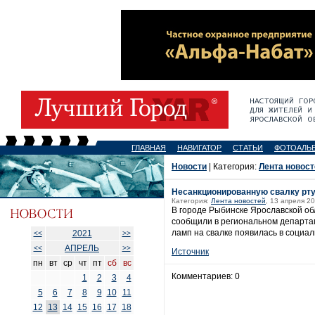
ГЛАВНАЯ
НАВИГАТОР
СТАТЬИ
ФОТОАЛЬ
Новости
| Категория:
Лента новост
Несанкционированную свалку рт
Категория:
Лента новостей
, 13 апреля 20
В городе Рыбинске Ярославской об
сообщили в региональном департа
ламп на свалке появилась в социал
2021
<<
>>
АПРЕЛЬ
<<
>>
Источник
пн
вт
ср
чт
пт
сб
вс
Комментариев: 0
1
2
3
4
5
6
7
8
9
10
11
12
13
14
15
16
17
18