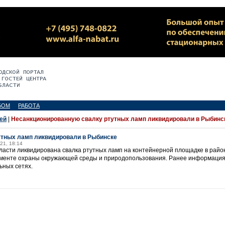
БОМ
РАБОТА
ей
|
Несанкционированную свалку ртутных ламп ликвидировали в Рыбинс
утных ламп ликвидировали в Рыбинске
21, 18:14
ласти ликвидирована свалка ртутных ламп на контейнерной площадке в райо
менте охраны окружающей среды и природопользования. Ранее информация
ьных сетях.