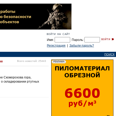
Имя:
Пароль:
Регистрация
|
Забыли пароль?
ПОИСК
ке
Всего новостей: 25443
не Скоморохова гора,
 о складировании ртутных