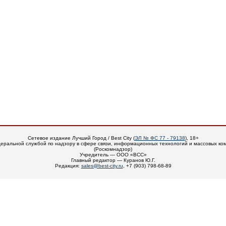
Сетевое издание Лучший Город / Best City (
ЭЛ № ФС 77 - 79138
), 18+
еральной службой по надзору в сфере связи, информационных технологий и массовых ко
(Роскомнадзор)
Учредитель — ООО «ВСС»
Главный редактор — Куранов Ю.Г.
Редакция:
sales@best-city.ru
, +7 (903) 798-68-89