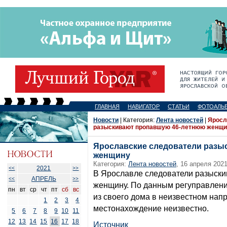
ГЛАВНАЯ
НАВИГАТОР
СТАТЬИ
ФОТОАЛЬ
Новости
| Категория:
Лента новостей
|
Яросл
разыскивают пропавшую 46-летнюю женщи
Ярославские следователи разы
женщину
Категория:
Лента новостей
, 16 апреля 2021
2021
<<
>>
В Ярославле следователи разыск
АПРЕЛЬ
<<
>>
женщину. По данным регуправлени
пн
вт
ср
чт
пт
сб
вс
из своего дома в неизвестном напр
1
2
3
4
местонахождение неизвестно.
5
6
7
8
9
10
11
12
13
14
15
16
17
18
Источник