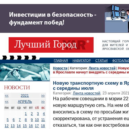
ГЛАВНАЯ
НАВИГАТОР
СТАТЬИ
ФОТОАЛЬ
Новости
| Категория:
Лента новостей
|
Новую
в Ярославле начнут внедрять с середины 
Новую транспортную схему в Я
с середины июля
Категория:
Лента новостей
, 23 апреля 2021
2021
<<
>>
На рабочем совещании в мэрии 22 
АПРЕЛЬ
<<
>>
новую маршрутную сеть. На нем об
пн
вт
ср
чт
пт
сб
вс
вносились в схему по просьбам жи
1
2
3
4
скорректирована, от устранения 
5
6
7
8
9
10
11
отказаться, так как они востребов
12
13
14
15
16
17
18