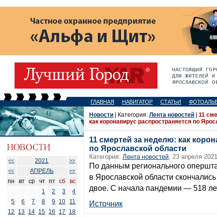
ГЛАВНАЯ
НАВИГАТОР
СТАТЬИ
ФОТОАЛЬ
Новости
| Категория:
Лента новостей
|
11 см
как коронавирус распространяется по Ярос
11 смертей за неделю: как коро
по Ярославской области
Категория:
Лента новостей
, 23 апреля 2021
2021
<<
>>
По данным регионального оперштаб
АПРЕЛЬ
<<
>>
в Ярославской области скончались
пн
вт
ср
чт
пт
сб
вс
двое. С начала пандемии — 518 ле
1
2
3
4
5
6
7
8
9
10
11
Источник
12
13
14
15
16
17
18