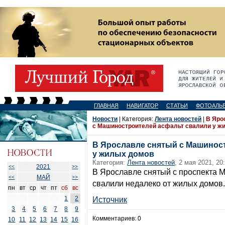
ГЛАВНАЯ
НАВИГАТОР
СТАТЬИ
ФОТОАЛЬ
Новости
| Категория:
Лента новостей
|
В Яро
с Машиностроителей асфальт свалили у ж
В Ярославле снятый с Машинос
у жилых домов
Категория:
Лента новостей
, 2 мая 2021, 20
2021
<<
>>
В Ярославле снятый с проспекта 
МАЙ
<<
>>
свалили недалеко от жилых домов.
пн
вт
ср
чт
пт
сб
вс
1
2
Источник
3
4
5
6
7
8
9
Комментариев: 0
10
11
12
13
14
15
16