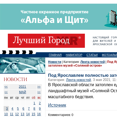
ГЛАВНАЯ
НАВИГАТОР
СТАТЬИ
ФОТОАЛЬ
Новости
| Категория:
Лента новостей
|
Под Я
затоплен музей «Соляной остров»
Под Ярославлем полностью зат
Категория:
Лента новостей
, 3 мая 2021, 11
В Ярославской области затоплен 
2021
<<
>>
ландшафтный музей «Соляной Ост
МАЙ
<<
>>
масштабного бедствия.
пн
вт
ср
чт
пт
сб
вс
1
2
Источник
3
4
5
6
7
8
9
10
11
12
13
14
15
16
Комментариев: 0