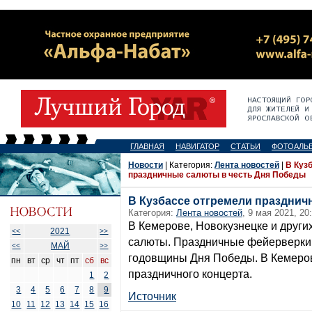
ГЛАВНАЯ
НАВИГАТОР
СТАТЬИ
ФОТОАЛЬ
Новости
| Категория:
Лента новостей
|
В Куз
праздничные салюты в честь Дня Победы
В Кузбассе отгремели празднич
Категория:
Лента новостей
, 9 мая 2021, 20
В Кемерове, Новокузнецке и други
2021
<<
>>
салюты. Праздничные фейерверки 
МАЙ
<<
>>
годовщины Дня Победы. В Кемеро
пн
вт
ср
чт
пт
сб
вс
праздничного концерта.
1
2
3
4
5
6
7
8
9
Источник
10
11
12
13
14
15
16