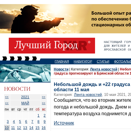
ГЛАВНАЯ
НАВИГАТОР
СТАТЬИ
ФОТОАЛЬ
Новости
| Категория:
Лента новостей
|
Небол
градуса прогнозируют в Брянской области 
Небольшой дождь и +22 градуса
области 11 мая
Категория:
Лента новостей
, 10 мая 2021, 2
2021
<<
>>
Сообщается, что во вторник жител
МАЙ
<<
>>
погода и небольшой дождь. Днем 
пн
вт
ср
чт
пт
сб
вс
температура воздуха поднимется д
1
2
3
4
5
6
7
8
9
Источник
10
11
12
13
14
15
16