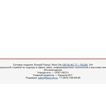
Сетевое издание Лучший Город / Best City (
ЭЛ № ФС 77 - 79138
), 18+
еральной службой по надзору в сфере связи, информационных технологий и массовых ко
(Роскомнадзор)
Учредитель — ООО «ВСС»
Главный редактор — Куранов Ю.Г.
Редакция:
sales@best-city.ru
, +7 (903) 798-68-89