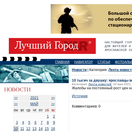
ГЛАВНАЯ
НАВИГАТОР
СТАТЬИ
ФОТОАЛЬ
Новости
| Категория:
Лента новост
10 тысяч за двушку: ярославцы 
Категория:
Лента новостей
, 10 мая 2021,
Жалобы на постоянный рост цен на 
Источник
2021
<<
>>
МАЙ
<<
>>
Комментариев: 0
пн
вт
ср
чт
пт
сб
вс
1
2
3
4
5
6
7
8
9
10
11
12
13
14
15
16