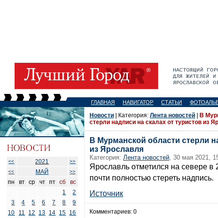
ГЛАВНАЯ
НАВИГАТОР
СТАТЬИ
ФОТОАЛЬ
Новости
| Категория:
Лента новостей
|
В Мур
стерли надписи на скалах от туристов из 
В Мурманской области стерли на
из Ярославля
Категория:
Лента новостей
, 30 мая 2021, 1
2021
<<
>>
Ярославль отметился на севере в 
МАЙ
<<
>>
почти полностью стереть надпись.
пн
вт
ср
чт
пт
сб
вс
1
2
Источник
3
4
5
6
7
8
9
Комментариев: 0
10
11
12
13
14
15
16